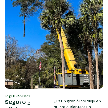
LO QUE HACEMOS
Seguro y
¿Es un gran árbol viejo en
su patio plantear un