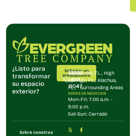
¿Listo para
LLÁMANOS
SERVIR
Solicitar un
(352)
Gainesville, FL., High
transformar
presupuesto
494
Springs, FL., Alachua,
su espacio
9047
FL., " Surrounding Areas
exterior?
HORAS DE NEGOCIOS
Mon-Fri: 7:00 a.m. -
5:00 p.m.
Sat-Sun: Cerrado
Sobre nosotros