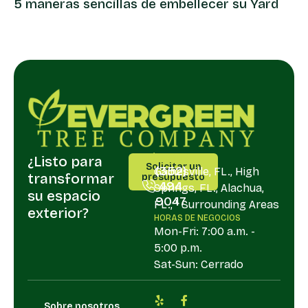
5 maneras sencillas de embellecer su Yard
¿Listo para
LLÁMANOS
SERVIR
Solicitar un
(352)
Gainesville, FL., High
transformar
presupuesto
494
Springs, FL., Alachua,
su espacio
9047
FL., " Surrounding Areas
exterior?
HORAS DE NEGOCIOS
Mon-Fri: 7:00 a.m. -
5:00 p.m.
Sat-Sun: Cerrado
Sobre nosotros