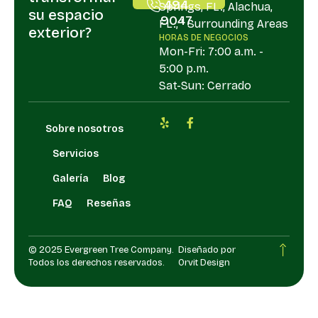
494
Springs, FL., Alachua,
su espacio
9047
FL., " Surrounding Areas
exterior?
HORAS DE NEGOCIOS
Mon-Fri: 7:00 a.m. -
5:00 p.m.
Sat-Sun: Cerrado
Sobre nosotros
Servicios
Galería
Blog
FAQ
Reseñas
© 2025 Evergreen Tree Company.
Diseñado por
Todos los derechos reservados.
Orvit Design