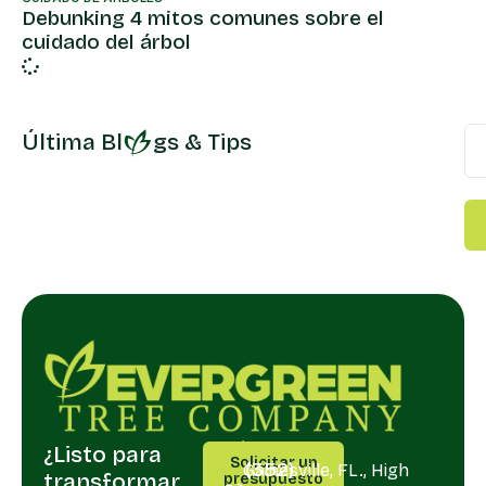
Debunking 4 mitos comunes sobre el
cuidado del árbol
Última Bl
gs & Tips
¿Listo para
LLÁMANOS
SERVIR
Solicitar un
(352)
Gainesville, FL., High
transformar
presupuesto