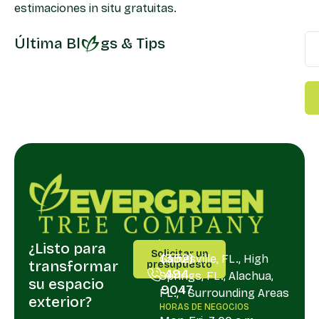
estimaciones in situ gratuitas.
Última Bl
gs & Tips
¿Listo para
LLÁMANOS
SERVIR
Solicitar un
(352)
Gainesville, FL., High
transformar
presupuesto
494
Springs, FL., Alachua,
su espacio
9047
FL., " Surrounding Areas
exterior?
HORAS DE NEGOCIOS